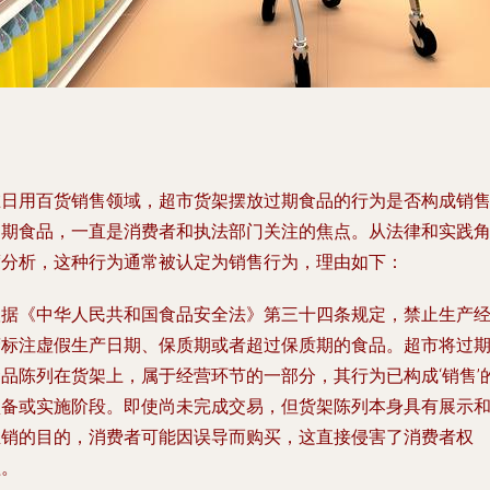
在日用百货销售领域，超市货架摆放过期食品的行为是否构成销
过期食品，一直是消费者和执法部门关注的焦点。从法律和实践
度分析，这种行为通常被认定为销售行为，理由如下：
根据《中华人民共和国食品安全法》第三十四条规定，禁止生产
营标注虚假生产日期、保质期或者超过保质期的食品。超市将过
食品陈列在货架上，属于经营环节的一部分，其行为已构成‘销售’
预备或实施阶段。即使尚未完成交易，但货架陈列本身具有展示
推销的目的，消费者可能因误导而购买，这直接侵害了消费者权
益。