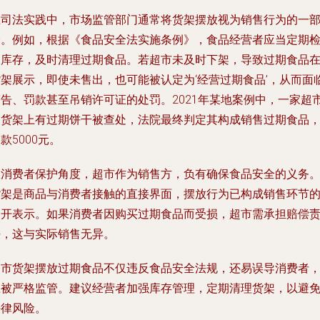
在司法实践中，市场监管部门通常将货架摆放视为销售行为的一
分。例如，根据《食品安全法实施条例》，食品经营者应当定期
查库存，及时清理过期食品。若超市未及时下架，导致过期食品
货架展示，即使未售出，也可能被认定为‘经营过期食品’，从而面
警告、罚款甚至吊销许可证的处罚。2021年某地案例中，一家超
因货架上有过期饼干被查处，法院最终判定其构成销售过期食品
款5000元。
从消费者保护角度，超市作为销售方，负有确保食品安全的义务
货架是商品与消费者接触的直接界面，摆放行为已构成销售环节
公开表示。如果消费者因购买过期食品而受损，超市需承担赔偿
任，这与实际销售无异。
超市货架摆放过期食品不仅违反食品安全法规，还易误导消费者
应被严格监管。建议经营者加强库存管理，定期清理货架，以避
法律风险。