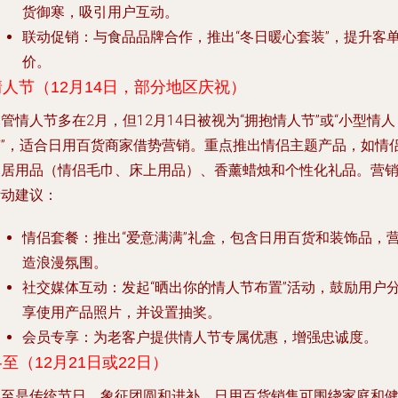
货御寒，吸引用户互动。
联动促销：与食品品牌合作，推出“冬日暖心套装”，提升客
价。
情人节（12月14日，部分地区庆祝）
管情人节多在2月，但12月14日被视为“拥抱情人节”或“小型情人
节”，适合日用百货商家借势营销。重点推出情侣主题产品，如情
家居用品（情侣毛巾、床上用品）、香薰蜡烛和个性化礼品。营
活动建议：
情侣套餐：推出“爱意满满”礼盒，包含日用百货和装饰品，
造浪漫氛围。
社交媒体互动：发起“晒出你的情人节布置”活动，鼓励用户
享使用产品照片，并设置抽奖。
会员专享：为老客户提供情人节专属优惠，增强忠诚度。
至（12月21日或22日）
冬至是传统节日，象征团圆和进补，日用百货销售可围绕家庭和