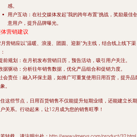
感。
用户互动：在社交媒体发起“我的跨年布置”挑战，奖励最佳
意用户，提升品牌曝光。
整体营销建议
2月营销应以“温暖、浪漫、团圆、迎新”为主线，结合线上线下渠
道：
- 提前规划：在月初发布营销日历，预告活动，吸引用户关注。
- 数据驱动：分析往年销售数据，优化产品组合和促销力度。
- 社会责任：融入环保主题，如推广可重复使用日用百货，提升品
形象。
抓住这些节点，日用百货销售不仅能提升短期业绩，还能建立长
客户关系。行动起来，让12月成为您的销售旺季！
若转载，请注明出处：http://www.vlmervs.com/product/32.html