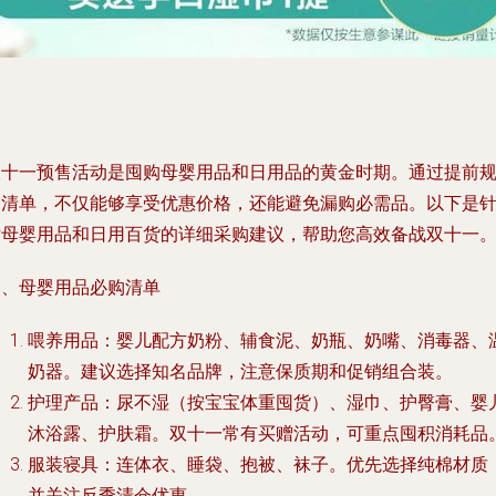
双十一预售活动是囤购母婴用品和日用品的黄金时期。通过提前
划清单，不仅能够享受优惠价格，还能避免漏购必需品。以下是
对母婴用品和日用百货的详细采购建议，帮助您高效备战双十一
一、母婴用品必购清单
喂养用品：婴儿配方奶粉、辅食泥、奶瓶、奶嘴、消毒器、
奶器。建议选择知名品牌，注意保质期和促销组合装。
护理产品：尿不湿（按宝宝体重囤货）、湿巾、护臀膏、婴
沐浴露、护肤霜。双十一常有买赠活动，可重点囤积消耗品
服装寝具：连体衣、睡袋、抱被、袜子。优先选择纯棉材质
并关注反季清仓优惠。