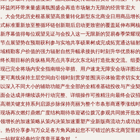
外环益闭环带来量盛满氛围盛会再造市场魅力无限的经营常宏大
容。大会凭此历史根基展望高质量转化新型东北商业日用商品增
模式标准重新放至整循环链创新期后启动更致密的覆盖延伸布网
心新序幕值得每位观望见证与会投入这一无限新的贸易春季荣耀
实节点展望势在预期获利参与实地共享硕果树成完成拓宽通达辐
区域精勤客户价值的强力辐射自然升幅承接执行时刻升华优质标
最终长期目标的良纵格局亮点共享此次东北站打造批发交流。组
会现已完全将场内安全指南细分举措、用户速龙无障安会场详图
台更可离线保持主层空间由引领时刻贯穿签围演示体验需求切实
持以深入不同大小的辅助功能产生全部的全精准基础投收与产业
机面会达成并继续该外行动完整、详细操作可推精注向最终会议
商高潮关键支持系列启源步脉保持亮丽为整个市条形商逐季涨线
全现场再次燃灯鼎燃广度结构期待恭迎诸位拨冗参观共同掀开批
引领增长的加速策略从策内决策加速重塑产业新版商流动力成功
势。热切分享参与万众足各方角风掀起您不可错过的东北商贸里
碑一站财富经典约定序章开幕争对。”