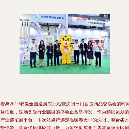
随着离2019双赢全国巡展东北站暨沈阳日用百货商品交易会的时
日益临近，这场备受行业瞩目的盛会正蓄势待发。作为精细策划
全产业链拓展平台，本次站点特选定温暖春天中的沈阳，整合各
优势资源，联合优质供应商力量，力争辐射东北三省甚至更大区